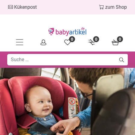
Kükenpost
zum Shop
0
0
0