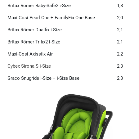
Britax Römer Baby-Safe2 i-Size
1,8
Maxi-Cosi Pearl One + FamilyFix One Base
2,0
Britax Römer Dualfix i-Size
2,1
Britax Römer Trifix2 i-Size
2,1
Maxi-Cosi Axissfix Air
2,2
Cybex Sirona S i-Size
2,3
Graco Snugride i-Size + i-Size Base
2,3