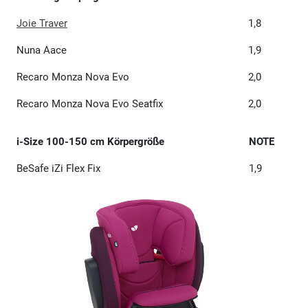
Joie Traver
1,8
Nuna Aace
1,9
Recaro Monza Nova Evo
2,0
Recaro Monza Nova Evo Seatfix
2,0
i-Size 100-150 cm Körpergröße
NOTE
BeSafe iZi Flex Fix
1,9