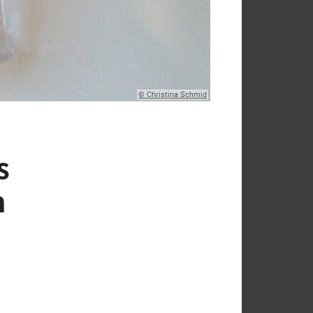
© Christina Schmid
s
m