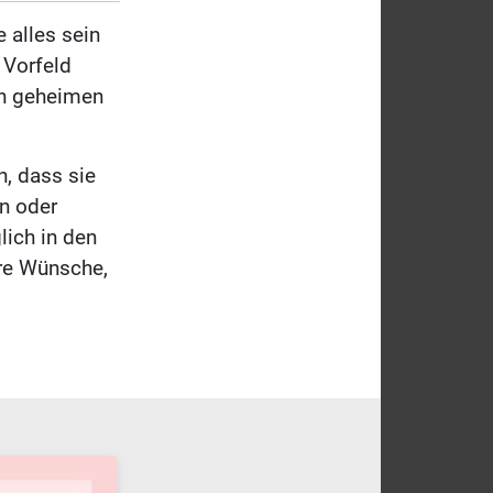
 alles sein
 Vorfeld
en geheimen
n, dass sie
n oder
ich in den
ure Wünsche,