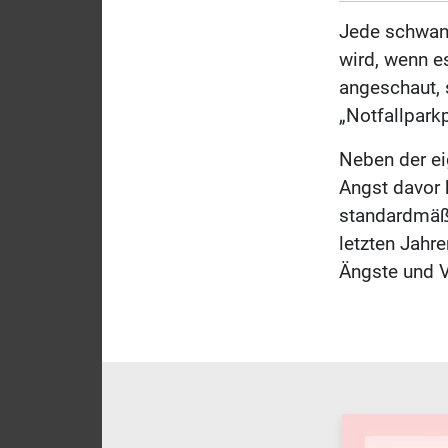
Jede schwang
wird, wenn es
angeschaut, 
„Notfallpark
Neben der eig
Angst davor 
standardmäßi
letzten Jahre
Ängste und 