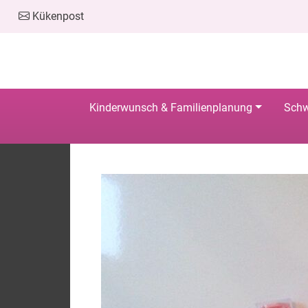
Kükenpost
Kinderwunsch & Familienplanung
Schw