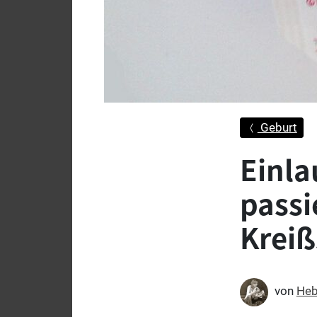
Geburt
Einla
passi
Kreiß
von
Heb