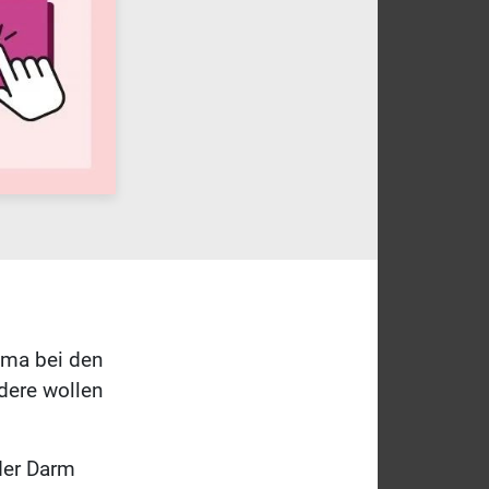
ema bei den
dere wollen
 der Darm