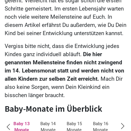
gelernt: Vielleicht hat es sogar schon die ersten
Schritte gemeistert. Im ersten Lebensjahr warten
noch viele weitere Meilensteine auf Euch. In
diesem Artikel erfährst Du außerdem, wie Du Dein
Kind bei seiner Entwicklung unterstützen kannst.
Vergiss bitte nicht, dass die Entwicklung jedes
Kindes ganz individuell abläuft.
Die hier
genannten Meilensteine finden nicht zwingend
im 14. Lebensmonat statt und werden nicht von
allen Kindern zur selben Zeit erreicht.
Mach Dir
also keine Sorgen, wenn Dein Kleinkind ein
bisschen länger braucht.
Baby-Monate im Überblick
12
Baby 13
Baby 14
Baby 15
Baby 16
Baby 
te
Monate
Monate
Monate
Monate
Mona