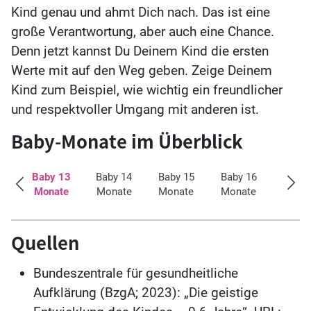
Kind genau und ahmt Dich nach. Das ist eine
große Verantwortung, aber auch eine Chance.
Denn jetzt kannst Du Deinem Kind die ersten
Werte mit auf den Weg geben. Zeige Deinem
Kind zum Beispiel, wie wichtig ein freundlicher
und respektvoller Umgang mit anderen ist.
Baby-Monate im Überblick
12
Baby 13
Baby 14
Baby 15
Baby 16
Baby 
te
Monate
Monate
Monate
Monate
Mona
Quellen
Bundeszentrale für gesundheitliche
Aufklärung (BzgA; 2023): „Die geistige