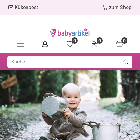
Kükenpost
zum Shop
0
0
0