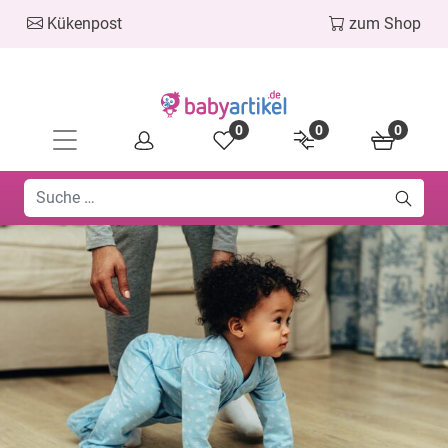
Kükenpost
zum Shop
0
0
0