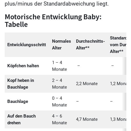
plus/minus der Standardabweichung liegt.
Motorische Entwicklung Baby:
Tabelle
Standarda
Normales
Durchschnitts-
Entwicklungsschritt
vom Durch
Alter
Alter**
Alter**
1 – 4
Köpfchen halten
–
–
Monate
Kopf heben in
2 – 4
2,2 Monate
1,2 Mona
Bauchlage
Monate
0 – 4
Bauchlage
–
–
Monate
Auf den Bauch
4 – 6
4,7 Monate
1,3 Monat
drehen
Monate