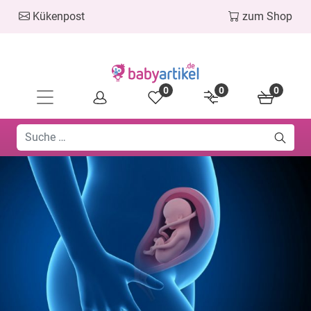
Kükenpost
zum Shop
0
0
0